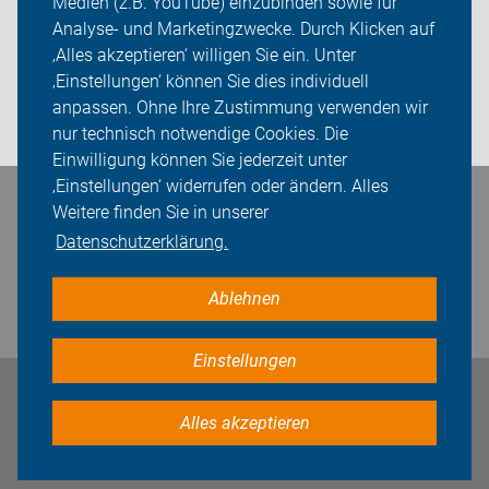
Medien (z.B. YouTube) einzubinden sowie für
Analyse- und Marketingzwecke. Durch Klicken auf
Sei dabei
‚Alles akzeptieren‘ willigen Sie ein. Unter
Presse
‚Einstellungen‘ können Sie dies individuell
anpassen. Ohne Ihre Zustimmung verwenden wir
Login
nur technisch notwendige Cookies. Die
Einwilligung können Sie jederzeit unter
‚Einstellungen‘ widerrufen oder ändern. Alles
Weitere finden Sie in unserer
Bleiben Sie in Kontakt
Datenschutzerklärung.
Ablehnen
Einstellungen
Impressum
Datenschutz
Cookie-Einstellungen
Alles akzeptieren