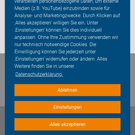
verarbeiten personenbezogene Daten, um externe
ADFC Stahnsdorf
Medien (z.B. YouTube) einzubinden sowie für
Analyse- und Marketingzwecke. Durch Klicken auf
Sei dabei
‚Alles akzeptieren‘ willigen Sie ein. Unter
Presse
‚Einstellungen‘ können Sie dies individuell
anpassen. Ohne Ihre Zustimmung verwenden wir
Login
nur technisch notwendige Cookies. Die
Einwilligung können Sie jederzeit unter
‚Einstellungen‘ widerrufen oder ändern. Alles
Bleiben Sie in Kontakt
Weitere finden Sie in unserer
Datenschutzerklärung.
Ablehnen
Einstellungen
Impressum
Datenschutz
Cookie-Einstellungen
Alles akzeptieren